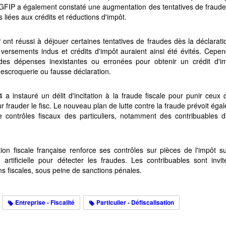
DGFIP a également constaté une augmentation des tentatives de fraudes
s liées aux crédits et réductions d'impôt.
ont réussi à déjouer certaines tentatives de fraudes dès la déclarat
versements indus et crédits d'impôt auraient ainsi été évités. Cepen
des dépenses inexistantes ou erronées pour obtenir un crédit d'i
escroquerie ou fausse déclaration.
a instauré un délit d'incitation à la fraude fiscale pour punir ceux
our frauder le fisc. Le nouveau plan de lutte contre la fraude prévoit é
ontrôles fiscaux des particuliers, notamment des contribuables d
on fiscale française renforce ses contrôles sur pièces de l'impôt su
 artificielle pour détecter les fraudes. Les contribuables sont invi
ons fiscales, sous peine de sanctions pénales.
Entreprise - Fiscalité
Particulier - Défiscalisation