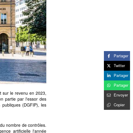
Partager
Twitter
Partager
Partager
ôt sur le revenu en 2023,
Envoyer
n partie par l'essor des
s publiques (DGFIP), les
Copier
n du nombre de contrôles.
nce artificielle l'année