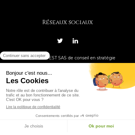
Réseaux sociaux
MUTATIS INVEST SAS de conseil en stratégie
patrimoniale. Siège social : 3 rue des Renaudes
75017 PARIS Transactions immobilières : carte T
7501 000 041 927 Inscrite au RCS de PARIS n°
827606690.Immatriculée sous le n°17002513
auprès de l’ORIAS -www.ORIAS.fr pour les
activités : Conseil en Investissements Financiers
membre de l’ANACOFI – Courtage en assurance
sous le contrôle de l’Autorité de Contrôle
Prudentiel et de Resolution- ACPR 61 rue
taitbout 75346 PARIS cedex 9 – Responsabilité